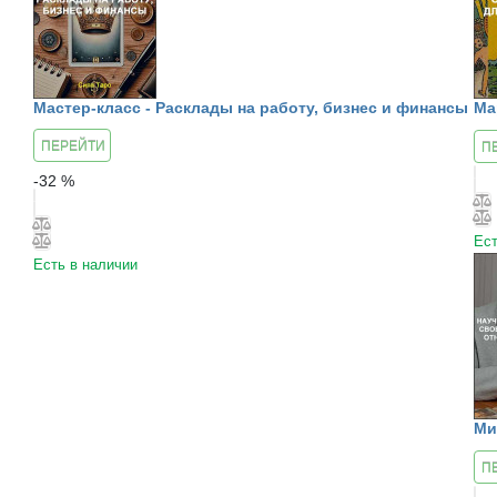
Мастер-класс - Расклады на работу, бизнес и финансы
Ма
ПЕРЕЙТИ
П
К КУРСУ
К
-
32
%
Ест
Есть в наличии
Ми
П
К