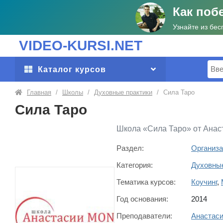
Как поб
Узнайте из бес
VIDEO-KURSI.NET
Поис
Каталог курсов
Главная
/
Школы
/
Духовные практики
/
Сила Таро
Сила Таро
Школа «Сила Таро» от Анаст
Раздел:
Организа
Категория:
Духовные
Тематика курсов:
Коучинг
,
Год основания:
2014
Преподаватели:
Анастас