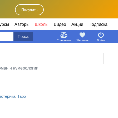
Получить
урсы
Авторы
Школы
Видео
Акции
Подписка
Поиск
Сравнение
Желания
Войти
рман и нумерологии.
зотерика
,
Таро