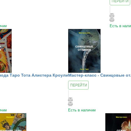
ПЕРЕЙТИ
К КУРСУ
ичии
Есть в нал
лода Таро Тота Алистера Кроули
Мастер-класс - Свинцовые о
ПЕРЕЙТИ
К КУРСУ
ичии
Есть в наличии