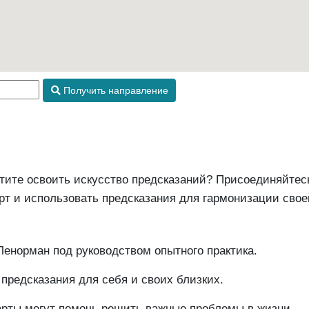
Получить направление
тите освоить искусство предсказаний? Присоединяйте
рт и использовать предсказания для гармонизации свое
Ленорман под руководством опытного практика.
 предсказания для себя и своих близких.
арты могут помочь решить важные проблемы в жизни.