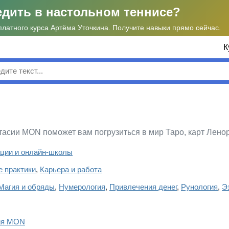
едить в настольном теннисе?
платного курса Артёма Уточкина. Получите навыки прямо сейчас.
К
к
асии MON поможет вам погрузиться в мир Таро, карт Лено
ции и онлайн-школы
 практики
,
Карьера и работа
Магия и обряды
,
Нумерология
,
Привлечения денег
,
Рунология
,
Э
ия MON