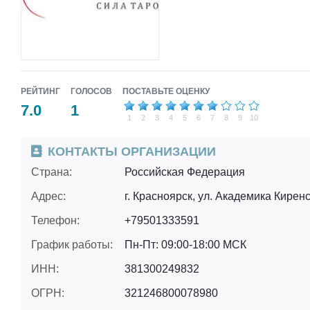
РЕЙТИНГ
ГОЛОСОВ
ПОСТАВЬТЕ ОЦЕНКУ
7.0
1
1
2
3
4
5
6
7
8
9
10
КОНТАКТЫ ОРГАНИЗАЦИИ
Страна:
Российская Федерация
Адрес:
г. Красноярск, ул. Академика Киренс
Телефон:
+79501333591
График работы:
Пн-Пт: 09:00-18:00 МСК
ИНН:
381300249832
ОГРН:
321246800078980