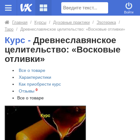
Поиск
Войти
Главная
/
Курсы
/
Духовные практики
/
Эзотерика
/
Таро
/
Древнеславянское целительство: «Восковые отливки»
Курс -
Древнеславянское
целительство: «Восковые
отливки»
Все о товаре
Характеристики
Как приобрести
курс
0
Отзывы
Все о товаре