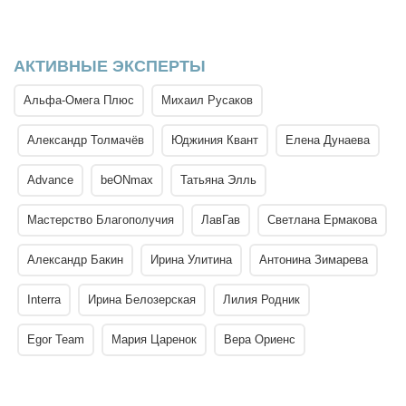
АКТИВНЫЕ ЭКСПЕРТЫ
Альфа-Омега Плюс
Михаил Русаков
Александр Толмачёв
Юджиния Квант
Елена Дунаева
Advance
beONmax
Татьяна Элль
Мастерство Благополучия
ЛавГав
Светлана Ермакова
Александр Бакин
Ирина Улитина
Антонина Зимарева
Interra
Ирина Белозерская
Лилия Родник
Egor Team
Мария Царенок
Вера Ориенс