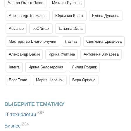
Альфа-Омега Плюс
Михаил Русаков
Александр Толмачёв
Юджиния Квант
Елена Дунаева
Advance
beONmax
Татьяна Элль
Мастерство Благополучия
ЛавГав
Светлана Ермакова
Александр Бакин
Ирина Улитина
Антонина Зимарева
Interra
Ирина Белозерская
Лилия Родник
Egor Team
Мария Царенок
Вера Ориенс
ВЫБЕРИТЕ ТЕМАТИКУ
387
IT-технологии
234
Бизнес