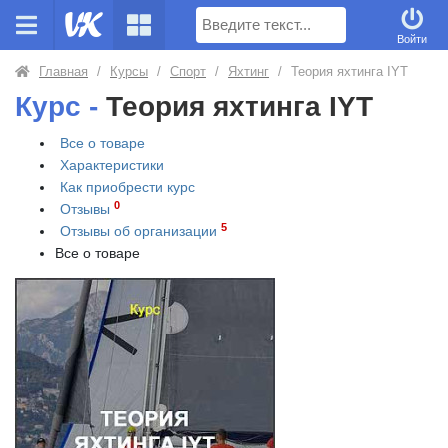
Поиск
Войти
Главная
/
Курсы
/
Спорт
/
Яхтинг
/
Теория яхтинга IYT
Курс -
Теория яхтинга IYT
Все о товаре
Характеристики
Как приобрести
курс
0
Отзывы
5
Отзывы об организации
Все о товаре