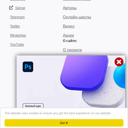
Авторы
Signal
Онлайн-школы
Telegram
Видео
Twitter
Акции
WhatsApp
О сайте:
YouTube
О проекте
Для авторов
Договор пользования
Использование материалов
Подписка
© 2026, "video-kursi.net". Лучшие тренинги и курсы в одном месте. Все
This website uses cookies to ensure you get the best experience on our website.
права на материалы, находящиеся на сайте, охраняются в соответствии
Перейти
с законодательством..
Got it!