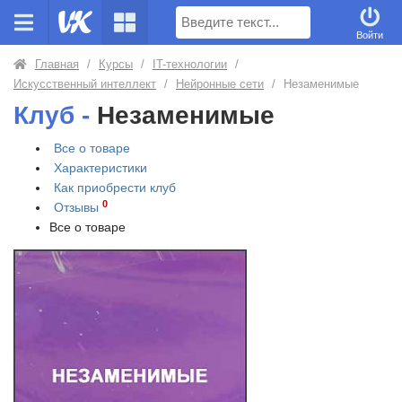
Поиск
Войти
Главная
/
Курсы
/
IT-технологии
/
Искусственный интеллект
/
Нейронные сети
/
Незаменимые
Клуб -
Незаменимые
Все о товаре
Характеристики
Как приобрести
клуб
0
Отзывы
Все о товаре