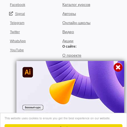
Каталог курсов
Facebook
Авторы
Signal
Онлайн-школы
Telegram
Видео
Twitter
Акции
WhatsApp
О сайте:
YouTube
О проекте
Для авторов
Договор пользования
Использование материалов
Подписка
© 2026, "video-kursi.net". Лучшие тренинги и курсы в одном месте. Все
This website uses cookies to ensure you get the best experience on our website.
права на материалы, находящиеся на сайте, охраняются в соответствии
Перейти
с законодательством..