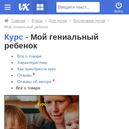
Поиск
Войти
Главная
/
Курсы
/
Для детей
/
Воспитание детей
/
Мой гениальный ребенок
Курс -
Мой гениальный
ребенок
Все о товаре
Характеристики
Как приобрести
курс
0
Отзывы
4
Отзывы об авторе
Все о товаре