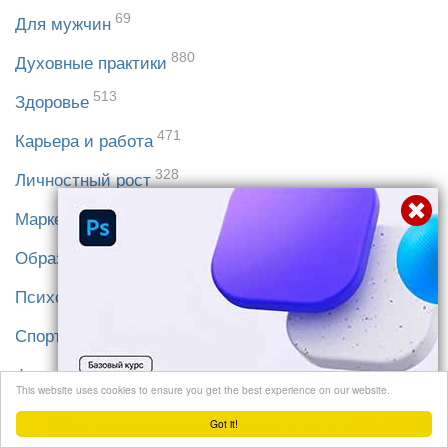
69
Для мужчин
880
Духовные практики
513
Здоровье
471
Карьера и работа
328
Личностный рост
265
Маркетинг
131
Образование
384
Психология
148
Спорт
257
Финансы
This website uses cookies to ensure you get the best experience on our website.
552
Перейти
Хобби и увлечения
Got it!