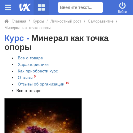
Поиск
Войти
Главная
/
Курсы
/
Личностный рост
/
Саморазвитие
/
Минерал как точка опоры
Курс -
Минерал как точка
опоры
Все о товаре
Характеристики
Как приобрести
курс
0
Отзывы
10
Отзывы об организации
Все о товаре