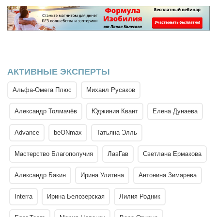
АКТИВНЫЕ ЭКСПЕРТЫ
Альфа-Омега Плюс
Михаил Русаков
Александр Толмачёв
Юджиния Квант
Елена Дунаева
Advance
beONmax
Татьяна Элль
Мастерство Благополучия
ЛавГав
Светлана Ермакова
Александр Бакин
Ирина Улитина
Антонина Зимарева
Interra
Ирина Белозерская
Лилия Родник