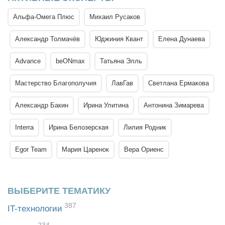
Альфа-Омега Плюс
Михаил Русаков
Александр Толмачёв
Юджиния Квант
Елена Дунаева
Advance
beONmax
Татьяна Элль
Мастерство Благополучия
ЛавГав
Светлана Ермакова
Александр Бакин
Ирина Улитина
Антонина Зимарева
Interra
Ирина Белозерская
Лилия Родник
Egor Team
Мария Царенок
Вера Ориенс
ВЫБЕРИТЕ ТЕМАТИКУ
387
IT-технологии