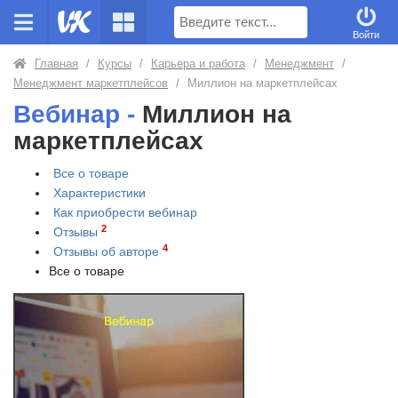
Поиск
Войти
Главная
/
Курсы
/
Карьера и работа
/
Менеджмент
/
Менеджмент маркетплейсов
/
Миллион на маркетплейсах
Вебинар -
Миллион на
маркетплейсах
Все о товаре
Характеристики
Как приобрести
вебинар
2
Отзывы
4
Отзывы об авторе
Все о товаре