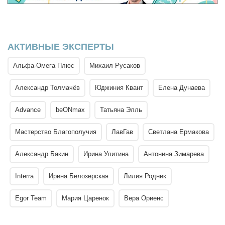
АКТИВНЫЕ ЭКСПЕРТЫ
Альфа-Омега Плюс
Михаил Русаков
Александр Толмачёв
Юджиния Квант
Елена Дунаева
Advance
beONmax
Татьяна Элль
Мастерство Благополучия
ЛавГав
Светлана Ермакова
Александр Бакин
Ирина Улитина
Антонина Зимарева
Interra
Ирина Белозерская
Лилия Родник
Egor Team
Мария Царенок
Вера Ориенс