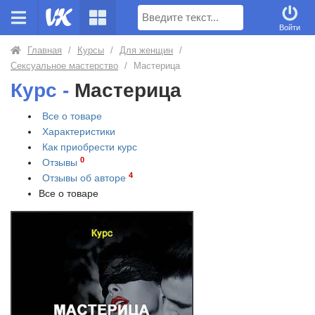
Поиск
Войти
Главная
/
Курсы
/
Для женщин
/
Сексуальное мастерство
/
Мастерица
Курс -
Мастерица
Все о товаре
Характеристики
Как приобрести
курс
0
Отзывы
4
Отзывы об авторе
Все о товаре