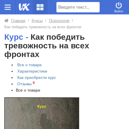
Поиск
Войти
Главная
/
Курсы
/
Психология
/
Как победить тревожность на всех фронтах
Курс -
Как победить
тревожность на всех
фронтах
Все о товаре
Характеристики
Как приобрести
курс
0
Отзывы
Все о товаре