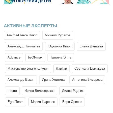
АКТИВНЫЕ ЭКСПЕРТЫ
Альфа-Омега Плюс
Михаил Русаков
Александр Толмачёв
Юджиния Квант
Елена Дунаева
Advance
beONmax
Татьяна Элль
Мастерство Благополучия
ЛавГав
Светлана Ермакова
Александр Бакин
Ирина Улитина
Антонина Зимарева
Interra
Ирина Белозерская
Лилия Родник
Egor Team
Мария Царенок
Вера Ориенс