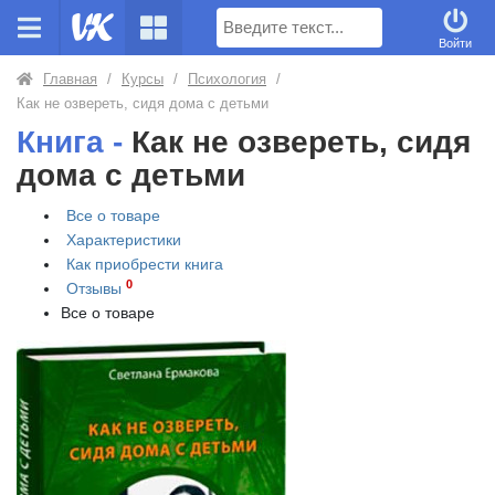
Поиск
Войти
Главная
/
Курсы
/
Психология
/
Как не озвереть, сидя дома с детьми
Книга -
Как не озвереть, сидя
дома с детьми
Все о товаре
Характеристики
Как приобрести
книга
0
Отзывы
Все о товаре