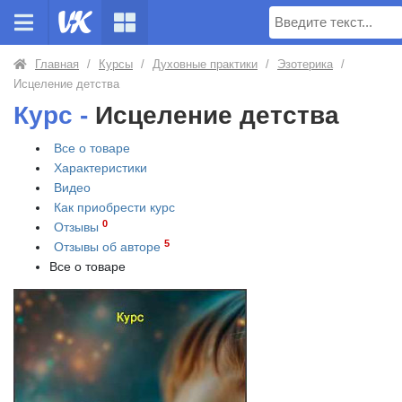
Поиск
Главная
/
Курсы
/
Духовные практики
/
Эзотерика
/
Исцеление детства
Курс -
Исцеление детства
Все о товаре
Характеристики
Видео
Как приобрести
курс
0
Отзывы
5
Отзывы об авторе
Все о товаре