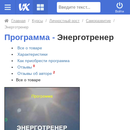
Поиск
Войти
Главная
/
Курсы
/
Личностный рост
/
Саморазвитие
/
Энерготренер
Программа -
Энерготренер
Все о товаре
Характеристики
Как приобрести
программа
0
Отзывы
2
Отзывы об авторе
Все о товаре