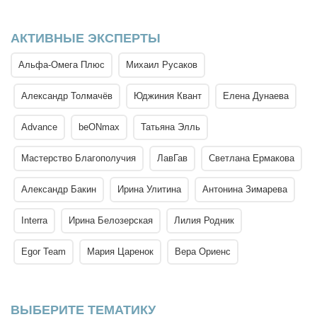
АКТИВНЫЕ ЭКСПЕРТЫ
Альфа-Омега Плюс
Михаил Русаков
Александр Толмачёв
Юджиния Квант
Елена Дунаева
Advance
beONmax
Татьяна Элль
Мастерство Благополучия
ЛавГав
Светлана Ермакова
Александр Бакин
Ирина Улитина
Антонина Зимарева
Interra
Ирина Белозерская
Лилия Родник
Egor Team
Мария Царенок
Вера Ориенс
ВЫБЕРИТЕ ТЕМАТИКУ