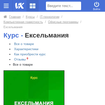
Поиск
Войти
Главная
/
Курсы
/
IT-технологии
/
Компьютерная грамотность
/
Офисные программы
/
Ексельмания
Курс -
Ексельмания
Все о товаре
Характеристики
Как приобрести
курс
0
Отзывы
Все о товаре