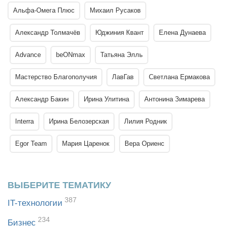
Альфа-Омега Плюс
Михаил Русаков
Александр Толмачёв
Юджиния Квант
Елена Дунаева
Advance
beONmax
Татьяна Элль
Мастерство Благополучия
ЛавГав
Светлана Ермакова
Александр Бакин
Ирина Улитина
Антонина Зимарева
Interra
Ирина Белозерская
Лилия Родник
Egor Team
Мария Царенок
Вера Ориенс
ВЫБЕРИТЕ ТЕМАТИКУ
387
IT-технологии
234
Бизнес