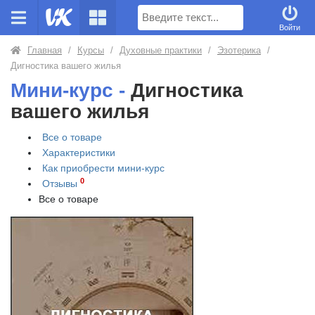
Поиск
Войти
Главная
/
Курсы
/
Духовные практики
/
Эзотерика
/
Дигностика вашего жилья
Мини-курс -
Дигностика
вашего жилья
Все о товаре
Характеристики
Как приобрести
мини-курс
0
Отзывы
Все о товаре