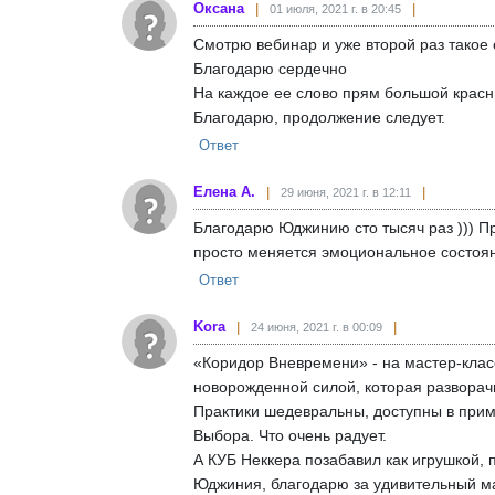
Оксана
01 июля, 2021 г. в 20:45
Смотрю вебинар и уже второй раз такое
Благодарю сердечно
На каждое ее слово прям большой красный
Благодарю, продолжение следует.
Ответ
Елена А.
29 июня, 2021 г. в 12:11
Благодарю Юджинию сто тысяч раз ))) П
просто меняется эмоциональное состоян
Ответ
Kora
24 июня, 2021 г. в 00:09
«Коридор Вневремени» - на мастер-клас
новорожденной силой, которая разворач
Практики шедевральны, доступны в при
Выбора. Что очень радует.
А КУБ Неккера позабавил как игрушкой, 
Юджиния, благодарю за удивительный ма