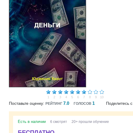
1
2
3
4
5
6
7
8
9
10
7.0
1
Поставьте оценку:
Поделитесь с
РЕЙТИНГ
ГОЛОСОВ
Есть в наличии
6 смотрят
20+ прошли обучение
БЕСПЛАТНО