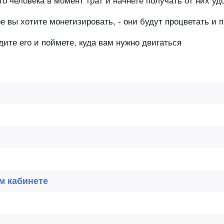
го человека в момент трат и начнете получать от них у
ое вы хотите монетизировать, - они будут процветать и 
дите его и поймете, куда вам нужно двигаться
м кабинете