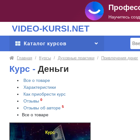
Професс
Научитесь соз
VIDEO-KURSI.NET
Поис
Каталог курсов
Главная
/
Курсы
/
Духовные практики
/
Привлечения денег
Курс -
Деньги
Все о товаре
Характеристики
Как приобрести
курс
0
Отзывы
5
Отзывы об авторе
Все о товаре