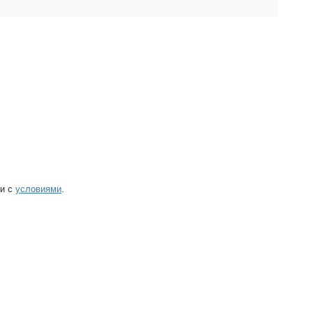
ии с
условиями
.