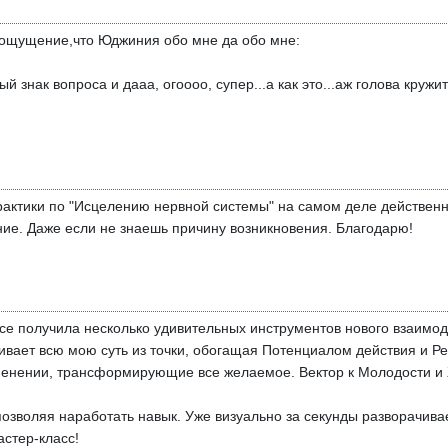
 ощущение,что Юджиния обо мне да обо мне:
 знак вопроса и дааа, огоооо, супер...а как это...аж голова кружит
рактики по "Исцелению нервной системы" на самом деле действенн
ие. Даже если не знаешь причину возникновения. Благодарю!
се получила несколько удивительных инструментов нового взаимод
ивает всю мою суть из точки, обогащая Потенциалом действия и Р
менении, трансформирующие все желаемое. Вектор к Молодости и
позволяя наработать навык. Уже визуально за секунды разворачивае
стер-класс!