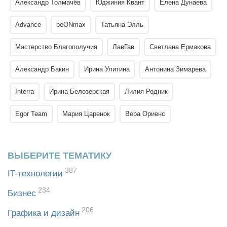
Александр Толмачёв
Юджиния Квант
Елена Дунаева
Advance
beONmax
Татьяна Элль
Мастерство Благополучия
ЛавГав
Светлана Ермакова
Александр Бакин
Ирина Улитина
Антонина Зимарева
Interra
Ирина Белозерская
Лилия Родник
Egor Team
Мария Царенок
Вера Ориенс
ВЫБЕРИТЕ ТЕМАТИКУ
387
IT-технологии
234
Бизнес
206
Графика и дизайн