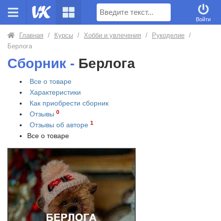
Поиск
Войти
Главная
/
Курсы
/
Хобби и увлечения
/
Рукоделие
/
Берлога
Сборник -
Берлога
Все о товаре
Характеристики
Как приобрести
сборник
0
Отзывы
1
Отзывы об авторе
Все о товаре