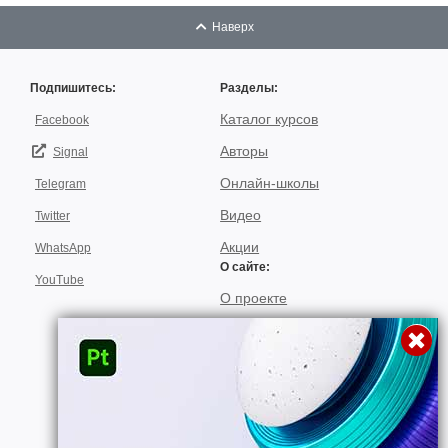
Наверх
Подпишитесь:
Разделы:
Каталог курсов
Facebook
Авторы
Signal
Онлайн-школы
Telegram
Видео
Twitter
Акции
WhatsApp
О сайте:
YouTube
О проекте
Для авторов
Договор пользования
Использование материалов
Подписка