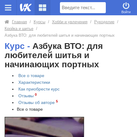
Поиск
Войти
Главная
/
Курсы
/
Хобби и увлечения
/
Рукоделие
/
Кройка и шитье
/
Азбука ВТО: для любителей шитья и начинающих портных
Курс -
Азбука ВТО: для
любителей шитья и
начинающих портных
Все о товаре
Характеристики
Как приобрести
курс
0
Отзывы
5
Отзывы об авторе
Все о товаре