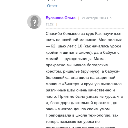
Ответ
Буланова Ольга
21 октября, 2014 г. в
13:22
Спасибо большое за курс Как научиться
шить на швейной машинке. Мне полных
— 62, шью лет с 10 (как начались уроки
кройки и шитья в школе), да и бабуся с
мамой — рукодельницы. Мама-
прекрасно вышивала болгарским
крестом, ришелье (вручную), а бабуся-
белошвейка. она шила на старинной
машине «Зингер» и вручную выполняла
различные швы очень качественно и
чисто. Приятно было узнать из курса, что
я, благодаря длительной практике, до
очень многого дошла своим умом.
Преподавала в школе технологию, так
теперь называются уроки по
домоводству. и так же учила девочек