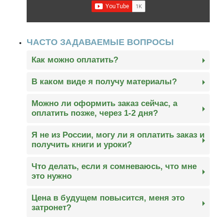
ЧАСТО ЗАДАВАЕМЫЕ ВОПРОСЫ
Как можно оплатить?
К вашим услугам 2 основных способа оплаты
В каком виде я получу материалы?
— банковские карты и электронный кошелек.
В течение 10-20 минут после оплаты вы
Можно ли оформить заказ сейчас, а
получите доступ в личный кабинет на
Это НЕ рекуррентный платеж, средства
оплатить позже, через 1-2 дня?
платформе GetCourse, где размещены уроки и
автоматически списываться с вашей карты не
Да, это возможно. На оплату у вас будет 72
можно скачать книги
Я не из России, могу ли я оплатить заказ и
будут
часа после создания заказа
получить книги и уроки?
Да, конечно. Курс вам подойдет, если вы живете
Что делать, если я сомневаюсь, что мне
в любой стране, где есть интернет и возможны
это нужно
работа и/или бизнес онлайн. А это возможно в
Тогда покупать не нужно. Никто не будет
любой стране.
Цена в будущем повысится, меня это
уговаривать вас делать это.
затронет?