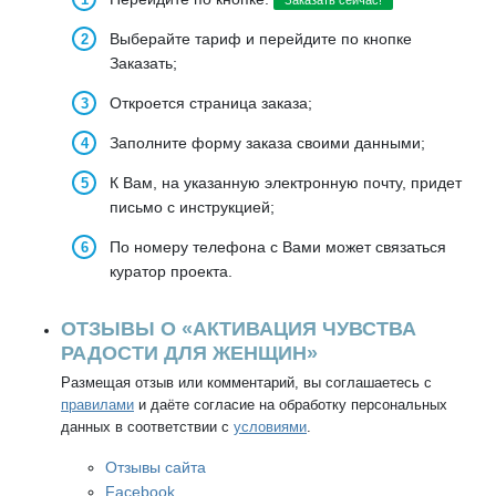
Заказать сейчас!
выделенного времени или особых условий.
результат неизбежно будет.
Выберайте тариф и перейдите по кнопке
Многие процессы в нем могут работать в
Заказать;
фоновом режиме — ты запускаешь процесс, и
Но если все же ты решишь, что курс тебе не
преобразования идут автоматически.
подходит, в течение семи дней после покупки
Откроется страница заказа;
ты можешь вернуть свои деньги. Просто
Заполните форму заказа своими данными;
напиши в службу поддержки. Мы даже не
будем задавать вопросов о причине.
К Вам, на указанную электронную почту, придет
письмо с инструкцией;
Поэтому ты ничем не рискуешь — либо
По номеру телефона с Вами может связаться
улучшишь свою жизнь, либо получишь свои
куратор проекта.
деньги обратно.
ОТЗЫВЫ О «АКТИВАЦИЯ ЧУВСТВА
РАДОСТИ ДЛЯ ЖЕНЩИН»
Размещая отзыв или комментарий, вы соглашаетесь с
правилами
и даёте согласие на обработку персональных
данных в соответствии с
условиями
.
Отзывы сайта
Facebook