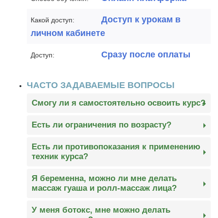
Доступ к урокам в
Какой доступ:
личном кабинете
Сразу после оплаты
Доступ:
ЧАСТО ЗАДАВАЕМЫЕ ВОПРОСЫ
Смогу ли я самостоятельно освоить курс?
Да! Материал дан понятным и лёгким языком,
Есть ли ограничения по возрасту?
это не медицинские методы и освоить их может
Ограничений нет. Неважно, сколько вам лет –
каждый.Каждый видеоурок доступен и в
Есть ли противопоказания к применению
25 или 60. Каждому возрасту – свои решения. А
текстовом формате, с теорией и практикой.
техник курса?
результат - великолепный внешний вид,
Вам не нужна специальная подготовка и
Курс разработан для условно-здоровых людей
красота и уверенность в себе! И чем раньше
Я беременна, можно ли мне делать
образование, чтобы освоить курс. Это доступно
и адаптирован для широкого круга
массаж гуаша и ролл-массаж лица?
вы начнете, тем более выраженный результат
каждой женщине!
потребителей, но существует ряд общих
вы получите
Да, можно применять легкий массаж роллером.
противопоказаний, которые необходимо
У меня ботокс, мне можно делать