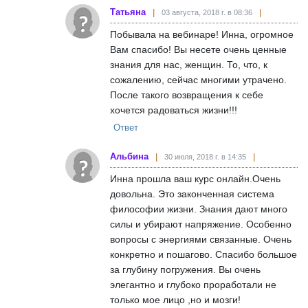
Татьяна
03 августа, 2018 г. в 08:36
ВНИМАНИЕ!
Побывала на вебинаре! Инна, огромное
Вам спасибо! Вы несете очень ценные
При покупке каменных бьюти-гаджетов важно,
знания для нас, женщин. То, что, к
чтобы они были сделаны из цельного
сожалению, сейчас многими утрачено.
натурального камня, а не из крошки (иногда
После такого возвращения к себе
пишут «имитация», но чаще ничего не
хочется радоваться жизни!!!
написано). Они дешевле, но при производстве
Ответ
используется синтетический клей. Это
токсичное вещество способно перечеркнуть
Альбина
30 июля, 2018 г. в 14:35
всю пользу от массажа. Поэтому обязательно
Инна прошла ваш курс онлайн.Очень
проверяйте наличие сертификата качества.
довольна. Это законченная система
философии жизни. Знания дают много
силы и убирают напряжение. Особенно
вопросы с энергиями связанные. Очень
конкретно и пошагово. Спасибо большое
за глубину погружения. Вы очень
элегантно и глубоко проработали не
только мое лицо ,но и мозги!