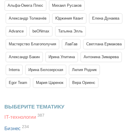
Альфа-Омега Плюс
Михаил Русаков
Александр Толмачёв
Юджиния Квант
Елена Дунаева
Advance
beONmax
Татьяна Элль
Мастерство Благополучия
ЛавГав
Светлана Ермакова
Александр Бакин
Ирина Улитина
Антонина Зимарева
Interra
Ирина Белозерская
Лилия Родник
Egor Team
Мария Царенок
Вера Ориенс
ВЫБЕРИТЕ ТЕМАТИКУ
387
IT-технологии
234
Бизнес