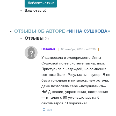
Добавить отзыв
Ваш отзыв:
Если у вас уже есть скребок, и он вам нравится,
смело пользуйтесь. Материал и форма не так
принципиальны. Главное, ваш комфорт.
ОТЗЫВЫ ОБ АВТОРЕ «
ИННА СУШКОВА
»
Отзывы
С роллерами все ещё проще. Почти все они
(4)
имеют две части - большую и маленькую. У
Наталья
03 октября, 2018 г. в 07:39
некоторых роллеров ребристая поверхность,
которая позволяет глубже воздействовать на
Участвовала в эксперименте Инны
Сушковой по ее системе гимнастики.
определённые точки. Я рекомендую вам для
Приступила с надеждой, но сомнения
начала приобрести гладкие варианты.
все-таки были. Результаты – супер! Я не
была голодная и питалась, чем хотела,
ГДЕ КУПИТЬ
даже позволяла себе «похулиганить».
Но! Дыхание, упражнения, настроение
В любом интернет-магазине, например на
— и талия с 80 уменьшилась на 6
Ozon, Wildberries, Amazon или в
сантиметров. Я поражена!
профессиональных магазины (для
Ответ
косметологов, например).