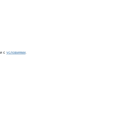
ии с
условиями
.