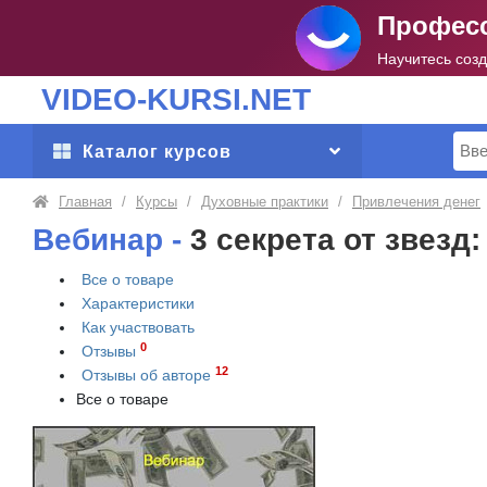
Професс
Научитесь соз
VIDEO-KURSI.NET
Поис
Каталог курсов
Главная
/
Курсы
/
Духовные практики
/
Привлечения денег
Вебинар -
3 секрета от звезд
Все о товаре
Характеристики
Как участвовать
0
Отзывы
12
Отзывы об авторе
Все о товаре