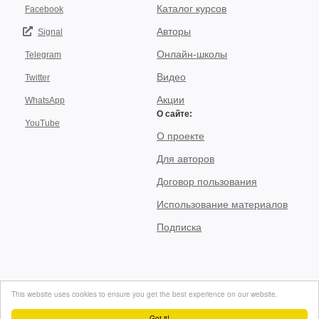
Каталог курсов
Facebook
Авторы
Signal
Онлайн-школы
Telegram
Видео
Twitter
Акции
WhatsApp
О сайте:
YouTube
О проекте
Для авторов
Договор пользования
Использование материалов
Подписка
© 2026, "video-kursi.net". Лучшие тренинги и курсы в одном месте. Все
This website uses cookies to ensure you get the best experience on our website.
права на материалы, находящиеся на сайте, охраняются в соответствии
с законодательством..
Got it!