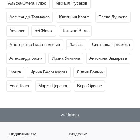
Альфа-Омега Плюс
Михаил Русаков
Александр Толмачёв
Юджиния Квант
Елена Дунаева
Advance
beONmax
Татьяна Элль
Мастерство Благополучия
ЛавГав
Светлана Ермакова
Александр Бакин
Ирина Улитина
Антонина Зимарева
Interra
Ирина Белозерская
Лилия Родник
Egor Team
Мария Царенок
Вера Ориенс
Наверх
Подпишитесь:
Разделы: