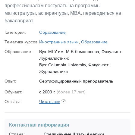
профессионалам поступать на программы
магистратуры, аспирантуры, MBA, переводиться на
бакалавриат.
Категория:
Образование
Тематика курсов:
Иностранные языки
,
Образование
Образование:
Вуз: МГУ им. М.В.Ломоносова, Факультет:
Журналистики;
Вуз: Columbia University, Факультет:
Журналистики
Опыт:
Сертифицированный преподаватель
английского языка;
Обучает:
с 2009 г.
(более 17 лет)
Лучший эксперт России по зарубежному
(3)
образованию;
Отзывы:
Читать все
Победительница конкурсов на стипендии и
гранты.
Контактная информация
Страна:
Соединённые Штаты Америки