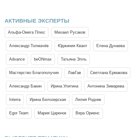
АКТИВНЫЕ ЭКСПЕРТЫ
Альфа-Омега Плюс
Михаил Русаков
Александр Толмачёв
Юджиния Квант
Елена Дунаева
Advance
beONmax
Татьяна Элль
Мастерство Благополучия
ЛавГав
Светлана Ермакова
Александр Бакин
Ирина Улитина
Антонина Зимарева
Interra
Ирина Белозерская
Лилия Родник
Egor Team
Мария Царенок
Вера Ориенс