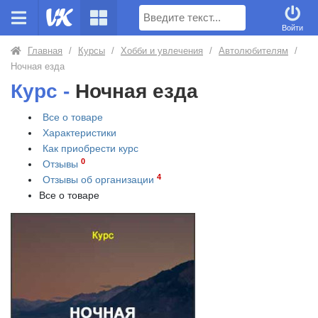
Поиск
Войти
Главная
/
Курсы
/
Хобби и увлечения
/
Автолюбителям
/
Ночная езда
Курс -
Ночная езда
Все о товаре
Характеристики
Как приобрести
курс
0
Отзывы
4
Отзывы об организации
Все о товаре