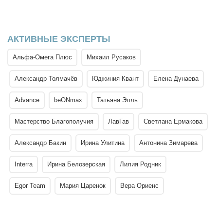
АКТИВНЫЕ ЭКСПЕРТЫ
Альфа-Омега Плюс
Михаил Русаков
Александр Толмачёв
Юджиния Квант
Елена Дунаева
Advance
beONmax
Татьяна Элль
Мастерство Благополучия
ЛавГав
Светлана Ермакова
Александр Бакин
Ирина Улитина
Антонина Зимарева
Interra
Ирина Белозерская
Лилия Родник
Egor Team
Мария Царенок
Вера Ориенс