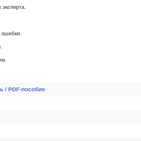
 эксперта.
 ошибки.
.
ии.
ь / PDF-пособие