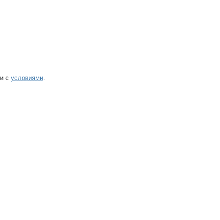
ии с
условиями
.