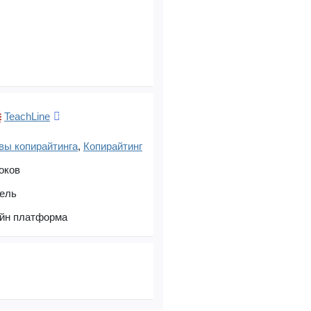
TeachLine
вы копирайтинга
,
Копирайтинг
оков
дель
йн платформа