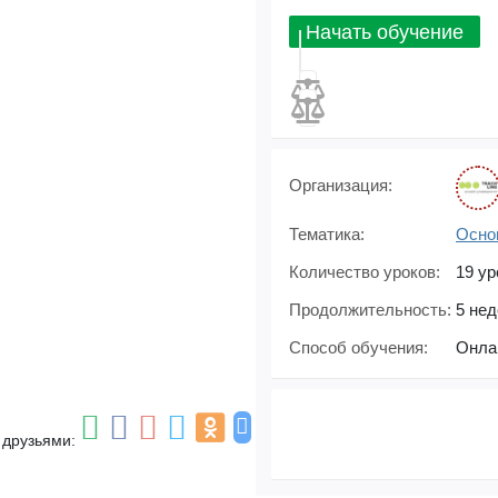
Начать обучение
Организация:
Тематика:
Осно
Количество уроков:
19 ур
Продолжительность:
5 не
Способ обучения:
Онла
 друзьями: