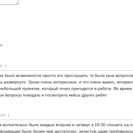
»
06
 не было возможности просто его прослушать, тк была куча вопросо
нь развернуто. Уроки очень интересные, и что очень важно, инте
 небольшой проектик, который точно пригодится в работе. Во врем
вои вопросы покидать и посмотреть кейсы других ребят
0:04
ак волнительно было каждые вторник и четверг в 18:30 спешить на 
информации было более чем достаточно, зачастую даже требовалос