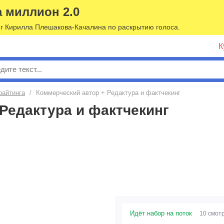
а миллион 2.0
г Кирилла Плешакова-Качалина по раскрытию голоса.
К
к
райтинга
/
Коммерческий автор + Редактура и фактчекинг
Редактура и фактчекинг
Идёт набор на поток
10 смот