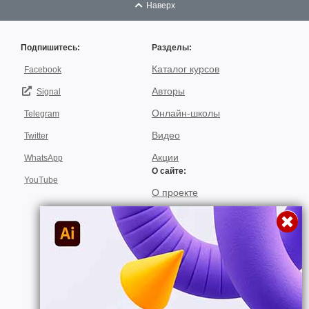
Наверх
Подпишитесь:
Разделы:
Каталог курсов
Facebook
Авторы
Signal
Онлайн-школы
Telegram
Видео
Twitter
Акции
WhatsApp
О сайте:
YouTube
О проекте
Для авторов
Договор пользования
Использование материалов
Подписка