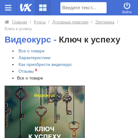
Поиск
Войти
Главная
/
Курсы
/
Духовные практики
/
Эзотерика
/
Ключ к успеху
Видеокурс -
Ключ к успеху
Все о товаре
Характеристики
Как приобрести
видеокурс
0
Отзывы
Все о товаре