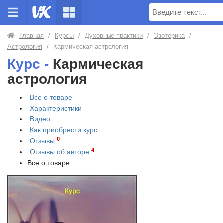
Поиск
Главная
/
Курсы
/
Духовные практики
/
Эзотерика
/
Астрология
/
Кармическая астрология
Курс -
Кармическая
астрология
Все о товаре
Характеристики
Видео
Как приобрести
курс
0
Отзывы
4
Отзывы об авторе
Все о товаре