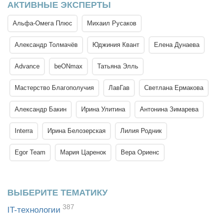
АКТИВНЫЕ ЭКСПЕРТЫ
Альфа-Омега Плюс
Михаил Русаков
Александр Толмачёв
Юджиния Квант
Елена Дунаева
Advance
beONmax
Татьяна Элль
Мастерство Благополучия
ЛавГав
Светлана Ермакова
Александр Бакин
Ирина Улитина
Антонина Зимарева
Interra
Ирина Белозерская
Лилия Родник
Egor Team
Мария Царенок
Вера Ориенс
ВЫБЕРИТЕ ТЕМАТИКУ
387
IT-технологии