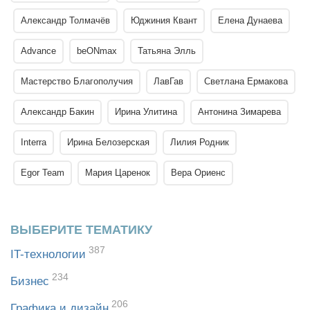
Александр Толмачёв
Юджиния Квант
Елена Дунаева
Advance
beONmax
Татьяна Элль
Мастерство Благополучия
ЛавГав
Светлана Ермакова
Александр Бакин
Ирина Улитина
Антонина Зимарева
Interra
Ирина Белозерская
Лилия Родник
Egor Team
Мария Царенок
Вера Ориенс
ВЫБЕРИТЕ ТЕМАТИКУ
387
IT-технологии
234
Бизнес
206
Графика и дизайн