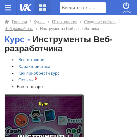
Поиск
Войти
Главная
/
Курсы
/
IT-технологии
/
Создание сайтов
/
Веб-разработка
/
Инструменты Веб-разработчика
Курс -
Инструменты Веб-
разработчика
Все о товаре
Характеристики
Как приобрести
курс
0
Отзывы
Все о товаре