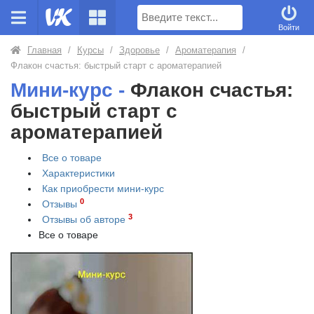
Поиск
Войти
Главная
/
Курсы
/
Здоровье
/
Ароматерапия
/
Флакон счастья: быстрый старт с ароматерапией
Мини-курс -
Флакон счастья:
быстрый старт с
ароматерапией
Все о товаре
Характеристики
Как приобрести
мини-курс
0
Отзывы
3
Отзывы об авторе
Все о товаре