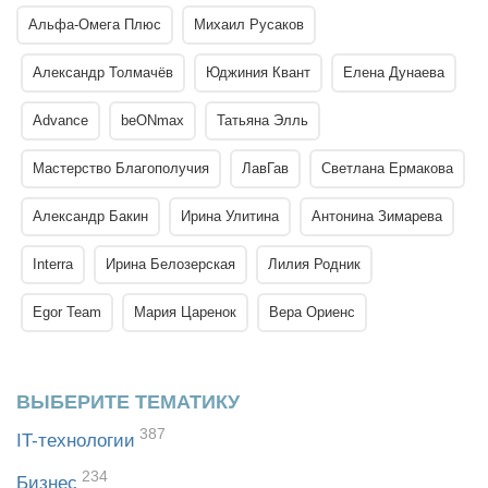
Альфа-Омега Плюс
Михаил Русаков
Александр Толмачёв
Юджиния Квант
Елена Дунаева
Advance
beONmax
Татьяна Элль
Мастерство Благополучия
ЛавГав
Светлана Ермакова
Александр Бакин
Ирина Улитина
Антонина Зимарева
Interra
Ирина Белозерская
Лилия Родник
Egor Team
Мария Царенок
Вера Ориенс
ВЫБЕРИТЕ ТЕМАТИКУ
387
IT-технологии
234
Бизнес