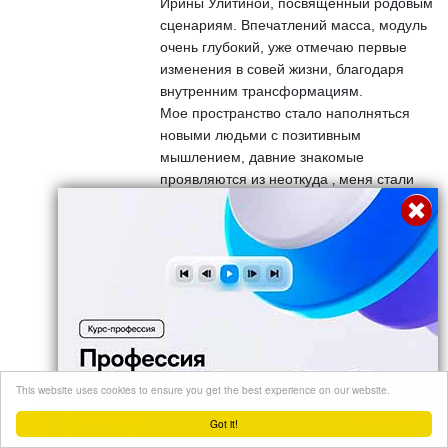
Ирины Улитиной, посвященный родовым
сценариям. Впечатлений масса, модуль
очень глубокий, уже отмечаю первые
изменения в совей жизни, благодаря
внутренним трансформациям.
Мое пространство стало наполняться
новыми людьми с позитивным
мышлением, давние знакомые
проявляются из неоткуда ‚ меня стали
приглашать на разные городские
мероприятия, коммуникаци перешли
совершенно на другой
профессиональный уровень.
Просторанство активно продвигает меня
и мои компетенции.
Сильную работу провела по родовому
модулю и кожей стала ощущать
This website uses cookies to ensure you get the best experience on our website.
поддержку рода, история семьи явно
Перейти
пересекается с многими моеими
Got it!
событиями в жизни. Смотреть на это все