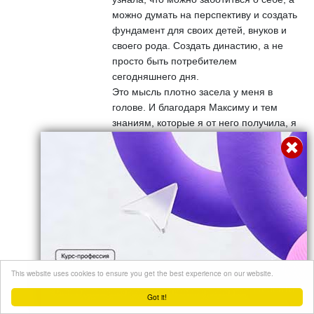
можно думать на перспективу и создать
фундамент для своих детей, внуков и
своего рода. Создать династию, а не
просто быть потребителем
сегодняшнего дня.
Это мысль плотно засела у меня в
голове. И благодаря Максиму и тем
знаниям, которые я от него получила, я
начала реализовывать эту идею
Ответ
Наталья
08 августа, 2018 г. в 19:49
Давно присмотрелась к МАксиму. ОЧень
откликается философия и его ценности.
В сегодняшнем спекулятивном воздухе
его идеи — словно настоящий кислород:
отрезвляют, вдохновляют и расширяют
This website uses cookies to ensure you get the best experience on our website.
картину мира.
Перейти
Got it!
Ответ