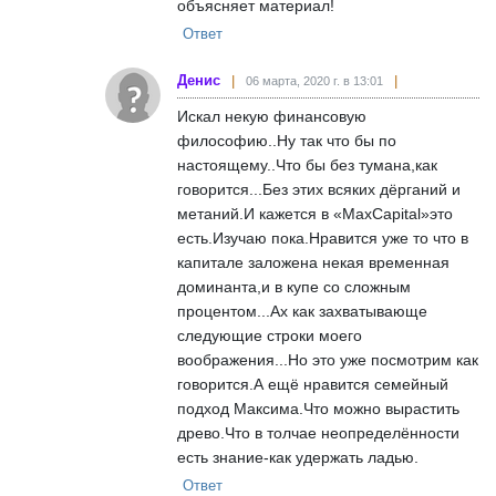
объясняет материал!
Ответ
Денис
06 марта, 2020 г. в 13:01
Искал некую финансовую
философию..Ну так что бы по
настоящему..Что бы без тумана,как
говорится...Без этих всяких дёрганий и
метаний.И кажется в «MaxCapital»это
есть.Изучаю пока.Нравится уже то что в
капитале заложена некая временная
доминанта,и в купе со сложным
процентом...Ах как захватывающе
следующие строки моего
воображения...Но это уже посмотрим как
говорится.А ещё нравится семейный
подход Максима.Что можно вырастить
древо.Что в толчае неопределённости
есть знание-как удержать ладью.
Ответ