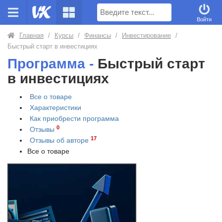
Поиск
Войти
Главная
/
Курсы
/
Финансы
/
Инвестирование
/
Быстрый старт в инвестициях
Программа -
Быстрый старт
в инвестициях
Все о товаре
Характеристики
Как приобрести
программа
0
Отзывы
17
Отзывы об авторе
Все о товаре