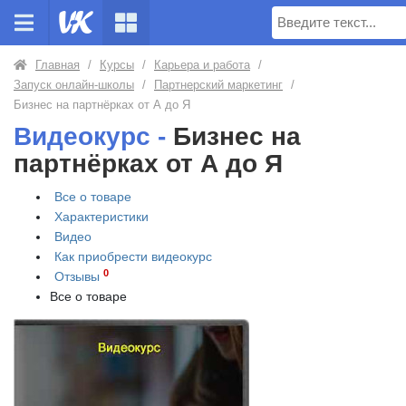
Поиск
Главная
/
Курсы
/
Карьера и работа
/
Запуск онлайн-школы
/
Партнерский маркетинг
/
Бизнес на партнёрках от А до Я
Видеокурс -
Бизнес на
партнёрках от А до Я
Все о товаре
Характеристики
Видео
Как приобрести
видеокурс
0
Отзывы
Все о товаре