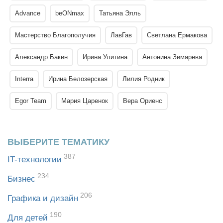
Advance
beONmax
Татьяна Элль
Мастерство Благополучия
ЛавГав
Светлана Ермакова
Александр Бакин
Ирина Улитина
Антонина Зимарева
Interra
Ирина Белозерская
Лилия Родник
Egor Team
Мария Царенок
Вера Ориенс
ВЫБЕРИТЕ ТЕМАТИКУ
387
IT-технологии
234
Бизнес
206
Графика и дизайн
190
Для детей