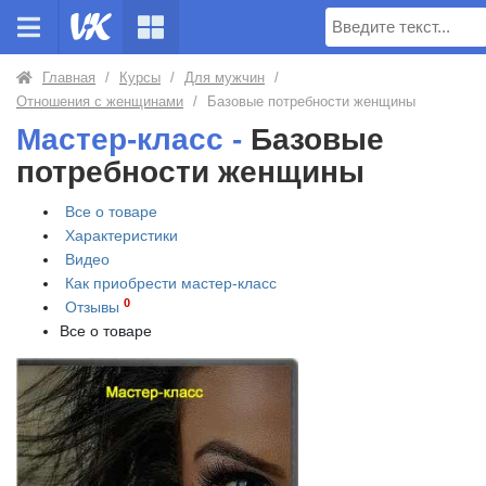
Поиск
Главная
/
Курсы
/
Для мужчин
/
Отношения с женщинами
/
Базовые потребности женщины
Мастер-класс -
Базовые
потребности женщины
Все о товаре
Характеристики
Видео
Как приобрести
мастер-класс
0
Отзывы
Все о товаре