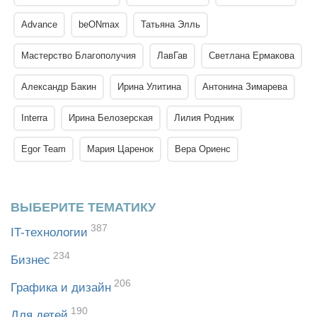
Advance
beONmax
Татьяна Элль
Мастерство Благополучия
ЛавГав
Светлана Ермакова
Александр Бакин
Ирина Улитина
Антонина Зимарева
Interra
Ирина Белозерская
Лилия Родник
Egor Team
Мария Царенок
Вера Ориенс
ВЫБЕРИТЕ ТЕМАТИКУ
387
IT-технологии
234
Бизнес
206
Графика и дизайн
190
Для детей