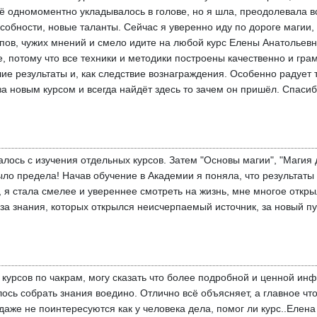
всё одномоментно укладывалось в голове, но я шла, преодолевала 
собности, новые таланты. Сейчас я уверенно иду по дороге магии
пов, чужих мнений и смело идите на любой курс Елены Анатольевн
, потому что все техники и методики построены качественно и грам
 результаты и, как следствие вознаграждения. Особенно радует то
 за новым курсом и всегда найдёт здесь то зачем он пришёл. Спасиб
ось с изучения отдельных курсов. Затем "Основы магии", "Магия д
было предела! Начав обучение в Академии я поняла, что результаты
 я стала смелее и увереннее смотреть на жизнь, мне многое открыл
за знания, которых открылся неисчерпаемый источник, за новый пу
курсов по чакрам, могу сказать что более подробной и ценной инф
лось собрать знания воедино. Отлично всё объясняет, а главное чт
даже не поинтересуются как у человека дела, помог ли курс..Елена