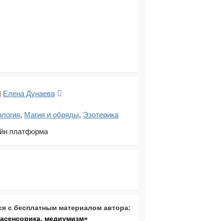
Елена Дунаева
ология
,
Магия и обряды
,
Эзотерика
йн платформа
я с бесплатным материалом автора:
расенсорика, медиумизм»