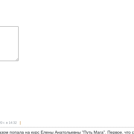
0 г. в 14:32
азом попала на курс Елены Анатольевны "Путь Мага". Первое, что