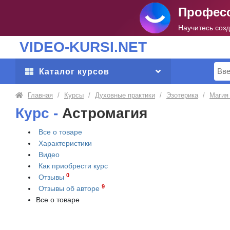
Професс
Научитесь соз
VIDEO-KURSI.NET
Поис
Каталог курсов
Главная
/
Курсы
/
Духовные практики
/
Эзотерика
/
Магия
Курс -
Астромагия
Все о товаре
Характеристики
Видео
Как приобрести
курс
0
Отзывы
9
Отзывы об авторе
Все о товаре