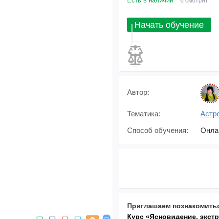
Есть в наличии
6 смотрят
Начать обучение
Автор:
Тематика:
Астр
Способ обучения:
Онла
Приглашаем познакомитьс
Курс «Ясновидение, экст