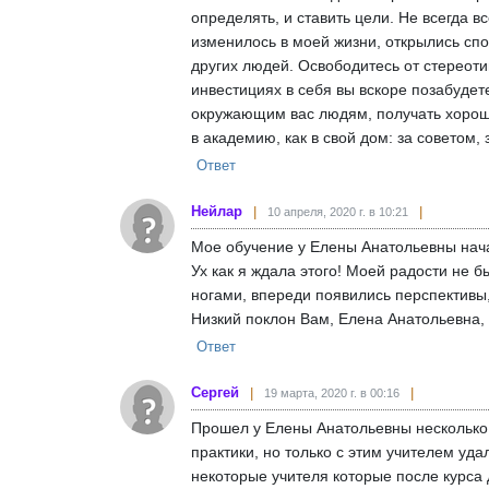
определять, и ставить цели. Не всегда 
изменилось в моей жизни, открылись спо
других людей. Освободитесь от стереоти
инвестициях в себя вы вскоре позабудете
окружающим вас людям, получать хорошие
в академию, как в свой дом: за советом,
Ответ
Нейлар
10 апреля, 2020 г. в 10:21
Мое обучение у Елены Анатольевны начал
Ух как я ждала этого! Моей радости не 
ногами, впереди появились перспективы,
Низкий поклон Вам, Елена Анатольевна, 
Ответ
Сергей
19 марта, 2020 г. в 00:16
Прошел у Елены Анатольевны несколько 
практики, но только с этим учителем уда
некоторые учителя которые после курса 