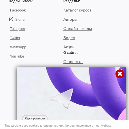
Подпишитесь:
Разделы:
Каталог курсов
Facebook
Авторы
Signal
Онлайн-школы
Telegram
Видео
Twitter
Акции
WhatsApp
О сайте:
YouTube
О проекте
Для авторов
Договор пользования
Использование материалов
Подписка
© 2026, "video-kursi.net". Лучшие тренинги и курсы в одном месте. Все
This website uses cookies to ensure you get the best experience on our website.
права на материалы, находящиеся на сайте, охраняются в соответствии