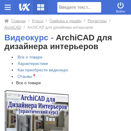
Поиск
Войти
Главная
/
Курсы
/
Графика и дизайн
/
Редакторы
/
ArchiCAD
/
ArchiCAD для дизайнера интерьеров
Видеокурс -
ArchiCAD для
дизайнера интерьеров
Все о товаре
Характеристики
Как приобрести
видеокурс
0
Отзывы
Все о товаре