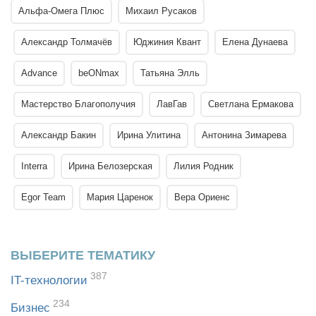
Альфа-Омега Плюс
Михаил Русаков
Александр Толмачёв
Юджиния Квант
Елена Дунаева
Advance
beONmax
Татьяна Элль
Мастерство Благополучия
ЛавГав
Светлана Ермакова
Александр Бакин
Ирина Улитина
Антонина Зимарева
Interra
Ирина Белозерская
Лилия Родник
Egor Team
Мария Царенок
Вера Ориенс
ВЫБЕРИТЕ ТЕМАТИКУ
387
IT-технологии
234
Бизнес