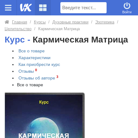
Поиск
Войти
Главная
/
Курсы
/
Духовные практики
/
Эзотерика
/
Целительство
/
Кармическая Матрица
Курс -
Кармическая Матрица
Все о товаре
Характеристики
Как приобрести
курс
0
Отзывы
3
Отзывы об авторе
Все о товаре