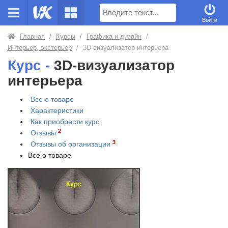
Поиск
Войти
Главная
/
Курсы
/
Графика и дизайн
/
Интерьер, экстерьер
/
3D-визуализатор интерьера
Курс -
3D-визуализатор
интерьера
Все о товаре
Характеристики
Как приобрести
курс
2
Отзывы
3
Отзывы об организации
Все о товаре