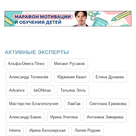
АКТИВНЫЕ ЭКСПЕРТЫ
Альфа-Омега Плюс
Михаил Русаков
Александр Толмачёв
Юджиния Квант
Елена Дунаева
Advance
beONmax
Татьяна Элль
Мастерство Благополучия
ЛавГав
Светлана Ермакова
Александр Бакин
Ирина Улитина
Антонина Зимарева
Interra
Ирина Белозерская
Лилия Родник