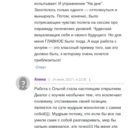
испытывает. И упражнение "На дне".
Захотелось только одного — оттолкнуться и
вынырнуть. Потом, конечно, было
потрясающее чувство полета на сессии про
пирамиду логических уровней. Чудесная
визуализация себя и своего будущего. Но для
меня ГЛАВНОЕ было тогда. А еще работа с
кочуем — это классный пример того, как это
должно быть, к которому очень хочется
приблизиться!
Ответ
Алина
14 июня, 2017 г. в 12:36
Работа с Ольгой стала настоящим открытием.
Диалог с коучем необычен тем, что исключает
полемику, отстаивание своей позиции,
является по сути мудрым монологом с самим
собой))). Мудрым потому, что если бы все так
умели сами с собой разговаривать, мир бы
сильно изменился, это точно))) На меня эти