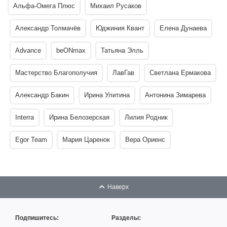
Альфа-Омега Плюс
Михаил Русаков
Александр Толмачёв
Юджиния Квант
Елена Дунаева
Advance
beONmax
Татьяна Элль
Мастерство Благополучия
ЛавГав
Светлана Ермакова
Александр Бакин
Ирина Улитина
Антонина Зимарева
Interra
Ирина Белозерская
Лилия Родник
Egor Team
Мария Царенок
Вера Ориенс
Наверх
Подпишитесь:
Разделы: