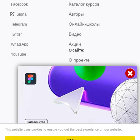
Каталог курсов
Facebook
Авторы
Signal
Онлайн-школы
Telegram
Видео
Twitter
Акции
WhatsApp
О сайте:
YouTube
О проекте
Для авторов
Договор пользования
Использование материалов
Подписка
© 2026, "video-kursi.net". Лучшие тренинги и курсы в одном месте. Все
This website uses cookies to ensure you get the best experience on our website.
права на материалы, находящиеся на сайте, охраняются в соответствии
Перейти
с законодательством..
Got it!