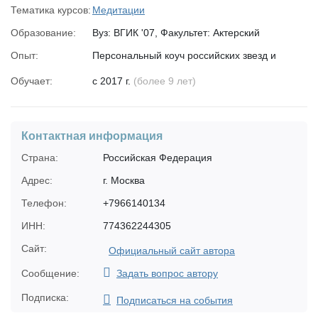
Тематика курсов:
Медитации
Образование:
Вуз: ВГИК '07, Факультет: Актерский
Опыт:
Персональный коуч российских звезд и
селебритис;
Обучает:
с 2017 г.
(более 9 лет)
Обладатель звания «Психолог года – 2019».
Контактная информация
Страна:
Российская Федерация
Адрес:
г. Москва
Телефон:
+7966140134
ИНН:
774362244305
Сайт:
Официальный сайт автора
Сообщение:
Задать вопрос автору
Подписка:
Подписаться на события