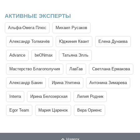
АКТИВНЫЕ ЭКСПЕРТЫ
Альфа-Омега Плюс
Михаил Русаков
Александр Толмачёв
Юджиния Квант
Елена Дунаева
Advance
beONmax
Татьяна Элль
Мастерство Благополучия
ЛавГав
Светлана Ермакова
Александр Бакин
Ирина Улитина
Антонина Зимарева
Interra
Ирина Белозерская
Лилия Родник
Egor Team
Мария Царенок
Вера Ориенс
Наверх