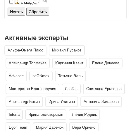
(1073)
Есть скидка
Активные эксперты
Альфа-Омега Плюс
Михаил Русаков
Александр Толмачёв
Юджиния Квант
Елена Дунаева
Advance
beONmax
Татьяна Элль
Мастерство Благополучия
ЛавГав
Светлана Ермакова
Александр Бакин
Ирина Улитина
Антонина Зимарева
Interra
Ирина Белозерская
Лилия Родник
Egor Team
Мария Царенок
Вера Ориенс